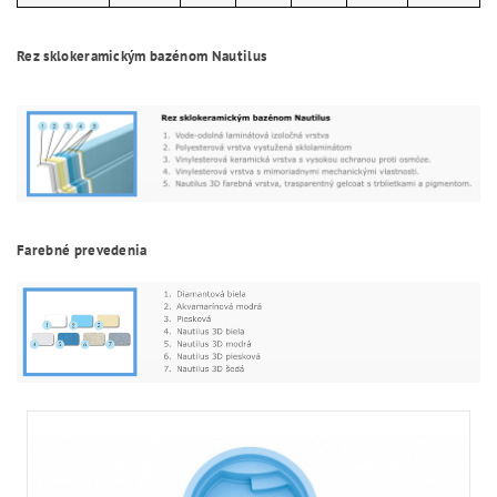
Rez sklokeramickým bazénom Nautilus
Farebné prevedenia