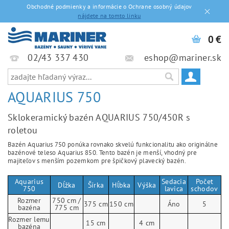
Obchodné podmienky a informácie o Ochrane osobný údajov
nájdete na tomto linku
0 €
02/43 337 430
eshop@mariner.sk
AQUARIUS 750
Sklokeramický bazén AQUARIUS 750/450R s
roletou
Bazén Aquarius 750 ponúka rovnako skvelú funkcionalitu ako originálne
bazénové teleso Aquarius 850. Tento bazén je menší, vhodný pre
majiteľov s menším pozemkom pre špičkový plavecký bazén.
Aquarius
Sedacia
Počet
Dĺžka
Šírka
Hĺbka
Výška
750
lavica
schodov
Rozmer
750 cm /
375 cm
150 cm
Áno
5
bazéna
775 cm
Rozmer lemu
15 cm
4 cm
bazéna