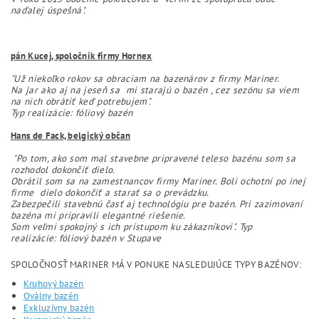
naďalej úspešná".
pán Kucej, spoločník firmy Hornex
"Už niekoľko rokov sa obraciam na bazenárov z firmy Mariner.
Na jar ako aj na jeseň sa mi starajú o bazén , cez sezónu sa viem
na nich obrátiť keď potrebujem".
Typ realizácie: fóliový bazén
Hans de Fack, belgický občan
"Po tom, ako som mal stavebne pripravené teleso bazénu som sa
rozhodol dokončiť dielo.
Obrátil som sa na zamestnancov firmy Mariner.
Boli ochotní po inej
firme dielo dokončiť a starať sa o prevádzku.
Zabezpečili stavebnú časť aj technológiu pre bazén.
Pri zazimovaní
bazéna mi pripravili elegantné riešenie.
Som veľmi spokojný s ich prístupom ku zákazníkovi".
Typ
realizácie: fóliový bazén v Stupave
SPOLOČNOSŤ MARINER MÁ V PONUKE NASLEDUJÚCE TYPY BAZÉNOV:
Kruhový bazén
Oválny bazén
Exkluzívny bazén