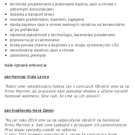
technické projektovanie a plánovanie bazénu, saún a víriviek s
odbornými konzultáciami
dodávka a transport telies
montáže prefabrikátov, stavebníc, zapájanie
stavba bazénov sáun a víriviek svetových výrobcov, od keramického
až po prefabrikát
následná statostlivosť o technoĺogiu, bazenárske poradenstvo
príprava na jar a zazimovanie
široká ponuka chémie a doplnkov z e-shopu vyrobenej len v EU
rekonštrukcie bazénov, sáun a víriviek
zastrešenia, prekrytie
Naše vybrané referencie:
pán Horniak, Viale Levice
"Robili sme rekonštrukciu hotela Lev v Leviciach. Obrátili sme sa na
firmu Mariner.
Jej pracovník nám pomohol vhodne a účelne vyriešiť
hotelové welnness.
Sme radi, že sme sa ich oslovili".
pán Kvašňovský, Nové Zámky
"Na jar roku 2014 sme sa na odporúčanie obrátili na bazénovú
firmu Mariner a boli sme spokojný s prístupom ich zamestnancov.
Prvú etapu výstavby zvládli na výbornú.
V roku 2015 budeme pokračovať a verím že spolupráca bude