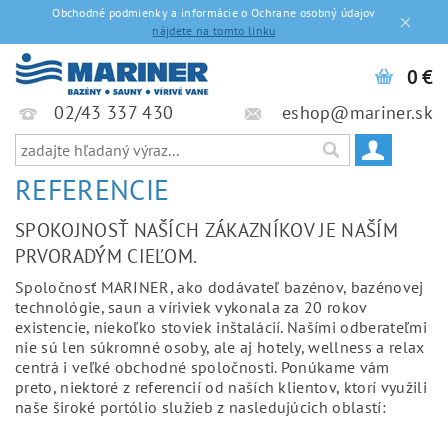
Obchodné podmienky a informácie o Ochrane osobný údajov
nájdete na tomto linku
0 €
02/43 337 430
eshop@mariner.sk
REFERENCIE
SPOKOJNOSŤ NAŠÍCH ZÁKAZNÍKOV JE NAŠÍM
PRVORADÝM CIEĽOM.
Spoločnosť MARINER, ako dodávateľ bazénov, bazénovej
technológie, saun a víriviek vykonala za 20 rokov
existencie, niekoľko stoviek inštalácií. Našími odberateľmi
nie sú len súkromné osoby, ale aj hotely, wellness a relax
centrá i veľké obchodné spoločnosti. Ponúkame vám
preto, niektoré z referencií od naších klientov, ktorí využili
naše široké portólio služieb z nasledujúcich oblastí: