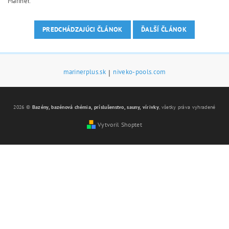
Mariner.
PREDCHÁDZAJÚCI ČLÁNOK
ĎALŠÍ ČLÁNOK
marinerplus.sk
|
niveko-pools.com
2026 ©
Bazény, bazénová chémia, príslušenstvo, sauny, vírivky
, všetky práva vyhradené
Vytvoril Shoptet