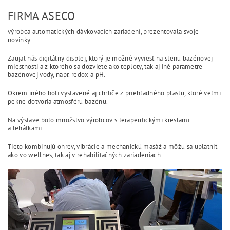
FIRMA ASECO
výrobca automatických dávkovacích zariadení, prezentovala svoje
novinky.
Zaujal nás digitálny displej, ktorý je možné vyviesť na stenu bazénovej
miestnosti a z ktorého sa dozviete ako teploty, tak aj iné parametre
bazénovej vody, napr. redox a pH.
Okrem iného boli vystavené aj chrliče z priehľadného plastu, ktoré veľmi
pekne dotvoria atmosféru bazénu.
Na výstave bolo množstvo výrobcov s terapeutickými kreslami
a lehátkami.
Tieto kombinujú ohrev, vibrácie a mechanickú masáž a môžu sa uplatniť
ako vo wellnes, tak aj v rehabilitačných zariadeniach.