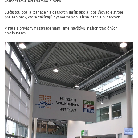
voľnočasové exteriérové plochy.
Súčasťou boli aj zariadenia detských ihrísk ako aj posilňovacie stroje
pre seniorov, ktoré začínajú byť veľmi populárne napr. aj v parkoch.
V hale s privátnymi zariadeniami sme navštívili našich tradičných
dodávateľov.