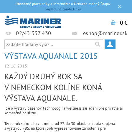
Obchodné podmienky a informácie o Ochrane osobný údajov
nájdete na tomto linku
0 €
02/43 337 430
eshop@mariner.sk
VÝSTAVA AQUANALE 2015
12-16-2015
KAŽDÝ DRUHÝ ROK SA
V NEMECKOM KOLÍNE KONÁ
VÝSTAVA AQUANALE.
Ide o výstavu bazénov, technológií a wellness zariadení pre privátne aj
komerčné použitie.
Tento rok sa konala v termíne od 27. do 30. októbra a bola spojená
s výstavou FBS, na ktorej boli vyprezentované zariadenia pre