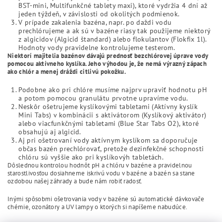
BST-mini, Multifunkčné tablety maxi), ktoré vydržia 4 dni až
jeden týždeň, v závislosti od okolitých podmienok.
V prípade zakalenia bazéna, napr. po daždi vodu
prechlórujeme a ak sú v bazéne riasy tak použijeme niektorý
z algicidov (Algicid štandard) alebo flokulantov (Flokfix 1l).
Hodnoty vody pravidelne kontrolujeme testerom.
Niektorí majitelia bazénov dávajú prednosť bezchlórovej úprave vody
pomocou aktívneho kyslíka. Jeho výhodou je, že nemá výrazný zápach
ako chlór a menej dráždi citlivú pokožku.
Podobne ako pri chlóre musíme najprv upraviť hodnotu pH
a potom pomocou granulátu prvotne upravíme vodu.
Neskôr ošetrujeme kyslíkovými tabletami (Aktívny kyslík
Mini Tabs) v kombinácii s aktivátorom (Kyslíkový aktivátor)
alebo viacfunkčnými tabletami (Blue Star Tabs O2), ktoré
obsahujú aj algicid.
Aj pri ošetrovaní vody aktívnym kyslíkom sa doporučuje
občas bazén prechlórovať, pretože dezinfekčné schopnosti
chlóru sú vyššie ako pri kyslíkovýh tabletách.
Dôslednou kontrolou hodnôt pH a chlóru v bazéne a pravidelnou
starostlivosťou dosiahneme iskrivú vodu v bazéne a bazén sa stane
ozdobou našej záhrady a bude nám robiť radosť.
Inými spôsobmi ošetrovania vody v bazéne sú automatické dávkovače
chémie, ozonátory a UV lampy o ktorých si napíšeme nabudúce.