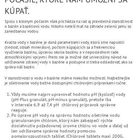
KÚPAŤ.
Spolu s krásnym počasím však prichádza na rad aj pravidelná starostlivosť
o bazén a bazénovú vodu. Nikoho neteší mať na záhrade zelenú jamu so
zanedbanou vodou.
Kvalita vody v bazéne je daná parametrami vody, ktorú sme napustili
(tvrdosť, obsah minerálov), počtom kúpajúcich sa a frekvenciou
využívania bazénu, úpravou okolia bazénu a v neposlednom rade
atmosférickými vplyvmi. Preto nie je možné dať univerzálny návod na
udržiavanie zdravej vody v bazéne a postupne si treba odsledovať, ako sa
správa náš bazén.
V starostlivosti o vodu v bazéne máme niekoľko možností. Najbežnejšie
je ošetrovanie vody bežne dostupnými chlórovými prípravkami ručne.
Vždy musíme najprv upravovať hodnotu pH (kyslosť) vody
(pH-Plus granulát, pH-mínus granulát), pretože iba
v intervale 6,9 až 7,4 pH chlórový prípravok správne
reaguje.
Po úprave pH vody na správnu hodnotu ošetríme vodu
granulovaným chlórom, ktorý nám zabezpečí rýchle
dosiahnutie požadovanej úrovne chlóru vo vode a ďalej už
len udržiavame správne hodnoty pomocou
pomalorozpustných tabliet (Chlórové tablety maxi 200G,