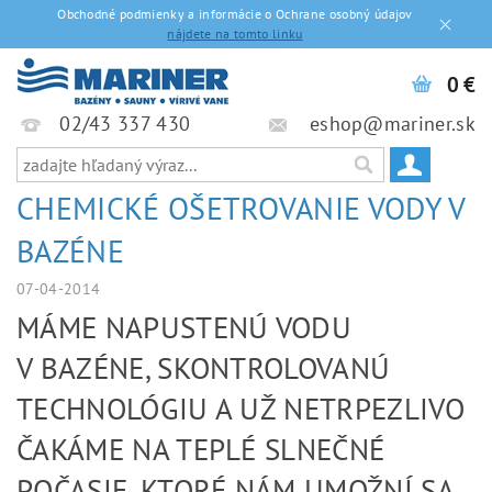
Obchodné podmienky a informácie o Ochrane osobný údajov
nájdete na tomto linku
0 €
02/43 337 430
eshop@mariner.sk
CHEMICKÉ OŠETROVANIE VODY V
BAZÉNE
07-04-2014
MÁME NAPUSTENÚ VODU
V BAZÉNE, SKONTROLOVANÚ
TECHNOLÓGIU A UŽ NETRPEZLIVO
ČAKÁME NA TEPLÉ SLNEČNÉ
POČASIE, KTORÉ NÁM UMOŽNÍ SA